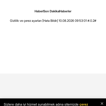
Haber
Son Dakika
Haberler
Gizlilik ve çerez ayarları
[Hata Bildir]
10.08.2026 09:53:01 #.0.2#
×
Sizlere daha iyi hizmet sunabilmek adına sitemizde
çerez