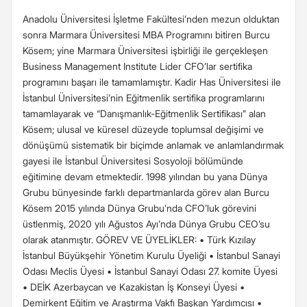
Anadolu Üniversitesi İşletme Fakültesi’nden mezun olduktan
sonra Marmara Üniversitesi MBA Programını bitiren Burcu
Kösem; yine Marmara Üniversitesi işbirliği ile gerçekleşen
Business Management Institute Lider CFO’lar sertifika
programını başarı ile tamamlamıştır. Kadir Has Üniversitesi ile
İstanbul Üniversitesi’nin Eğitmenlik sertifika programlarını
tamamlayarak ve “Danışmanlık-Eğitmenlik Sertifikası” alan
Kösem; ulusal ve küresel düzeyde toplumsal değişimi ve
dönüşümü sistematik bir biçimde anlamak ve anlamlandırmak
gayesi ile İstanbul Üniversitesi Sosyoloji bölümünde
eğitimine devam etmektedir. 1998 yılından bu yana Dünya
Grubu bünyesinde farklı departmanlarda görev alan Burcu
Kösem 2015 yılında Dünya Grubu’nda CFO’luk görevini
üstlenmiş, 2020 yılı Ağustos Ayı’nda Dünya Grubu CEO’su
olarak atanmıştır. GÖREV VE ÜYELİKLER: • Türk Kızılay
İstanbul Büyükşehir Yönetim Kurulu Üyeliği • İstanbul Sanayi
Odası Meclis Üyesi • İstanbul Sanayi Odası 27. komite Üyesi
• DEİK Azerbaycan ve Kazakistan İş Konseyi Üyesi •
Demirkent Eğitim ve Araştırma Vakfı Başkan Yardımcısı •