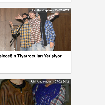
Ulvi Alacakaptan - 25.02.2013
eleceğin Tiyatrocuları Yetişiyor
Ulvi Alacakaptan - 27.02.2012