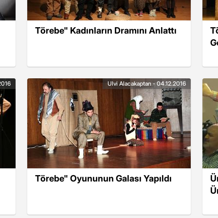
n
Törebe" Kadınların Dramını Anlattı
T
G
2016
Ulvi Alacakaptan - 04.12.2016
Törebe" Oyununun Galası Yapıldı
Ü
Ü