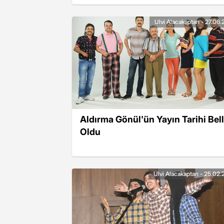
Ulvi Alacakaptan - 27.06.
Aldırma Gönül'ün Yayın Tarihi Bell
Oldu
Ulvi Alacakaptan - 25.02.