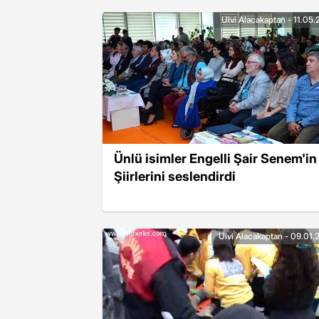
Ulvi Alacakaptan - 11.05
Ünlü isimler Engelli Şair Senem'in
Şiirlerini seslendirdi
Ulvi Alacakaptan - 09.01.