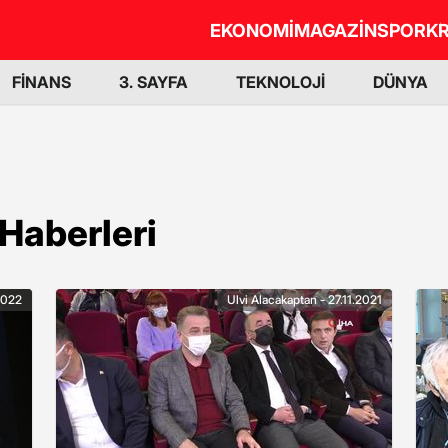
EKONOMİ
MAGAZİN
SPOR
KR
FİNANS
3. SAYFA
TEKNOLOJİ
DÜNYA
Haberleri
2022
Ulvi Alacakaptan - 27.11.2021