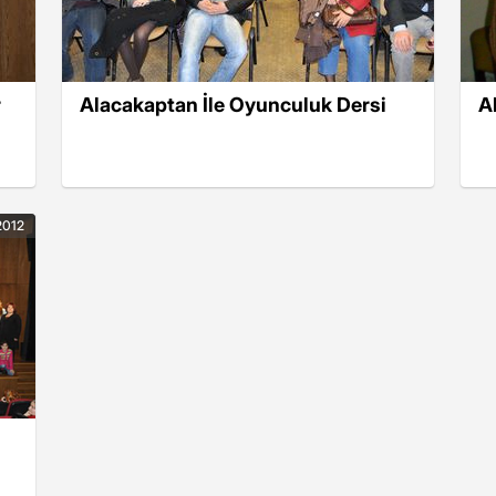
r
Alacakaptan İle Oyunculuk Dersi
A
2012