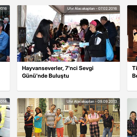
.2016
Ulvi Alacakaptan - 07.02.2016
Hayvanseverler, 7'nci Sevgi
T
Günü'nde Buluştu
B
2014
Ulvi Alacakaptan - 09.09.2013