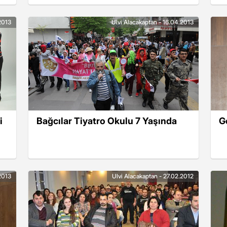
2013
Ulvi Alacakaptan - 16.04.2013
i
Bağcılar Tiyatro Okulu 7 Yaşında
G
2013
Ulvi Alacakaptan - 27.02.2012