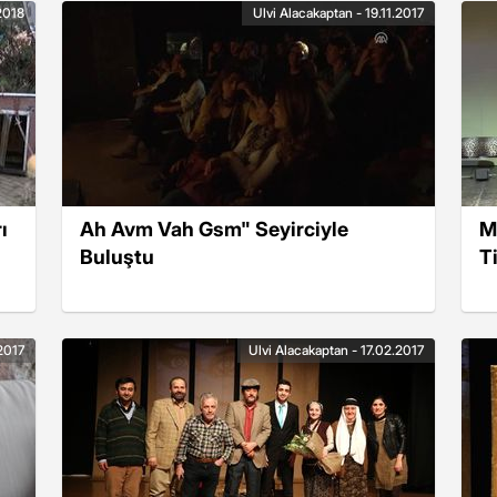
.2018
Ulvi Alacakaptan - 19.11.2017
ı
Ah Avm Vah Gsm" Seyirciyle
M
Buluştu
T
2017
Ulvi Alacakaptan - 17.02.2017