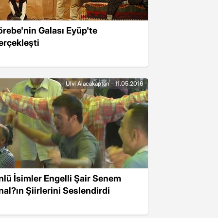
örebe'nin Galası Eyüp'te
erçekleşti
Ulvi Alacakaptan - 11.05.2016
nlü İsimler Engelli Şair Senem
nal?ın Şiirlerini Seslendirdi