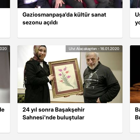
Gaziosmanpaşa'da kültür sanat
U
sezonu açıldı
y
2020
Ulvi Alacakaptan - 16.01.2020
de
24 yıl sonra Başakşehir
B
Sahnesi'nde buluştular
B