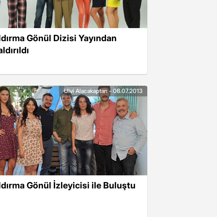
ldırma Gönül Dizisi Yayından
ldırıldı
Ulvi Alacakaptan - 08.07.2013
ldırma Gönül İzleyicisi ile Buluştu