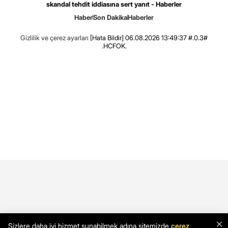
skandal tehdit iddiasına sert yanıt - Haberler
Haber
Son Dakika
Haberler
Gizlilik ve çerez ayarları
[Hata Bildir]
06.08.2026 13:49:37 #.0.3#
.HCFOK.
×
Sizlere daha iyi hizmet sunabilmek adına sitemizde
çerez