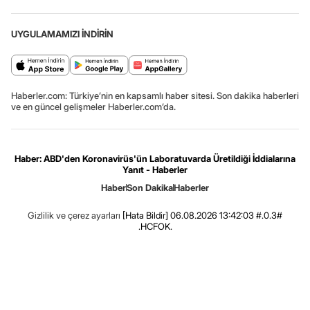
UYGULAMAMIZI İNDİRİN
Haberler.com: Türkiye’nin en kapsamlı haber sitesi. Son dakika haberleri
ve en güncel gelişmeler Haberler.com’da.
Haber: ABD'den Koronavirüs'ün Laboratuvarda Üretildiği İddialarına
Yanıt - Haberler
Haber
Son Dakika
Haberler
Gizlilik ve çerez ayarları
[Hata Bildir]
06.08.2026 13:42:03 #.0.3#
.HCFOK.