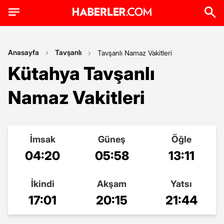
Anasayfa
Tavşanlı
Tavşanlı Namaz Vakitleri
Kütahya Tavşanlı
Namaz Vakitleri
İmsak
Güneş
Öğle
04:20
05:58
13:11
İkindi
Akşam
Yatsı
17:01
20:15
21:44