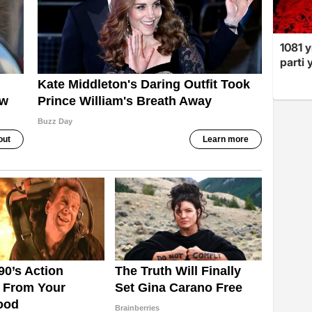
1081 y
parti 