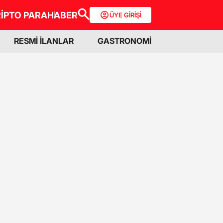
İPTO PARA
HABER
ÜYE GİRİŞİ
RESMİ İLANLAR
GASTRONOMİ