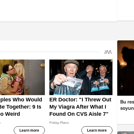
Bu re
soyun