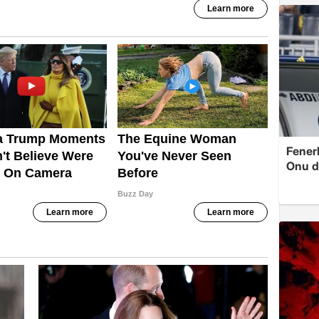
Fenerb
Onu d