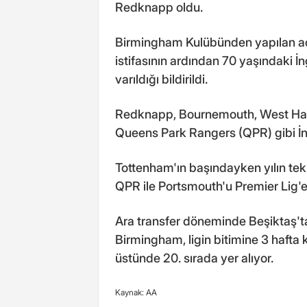
Redknapp oldu.
Birmingham Kulübünden yapılan aç
istifasının ardından 70 yaşındaki İn
varıldığı bildirildi.
Redknapp, Bournemouth, West Ha
Queens Park Rangers (QPR) gibi İngil
Tottenham'ın başındayken yılın tekn
QPR ile Portsmouth'u Premier Lig'e 
Ara transfer döneminde Beşiktaş'ta
Birmingham, ligin bitimine 3 haft
üstünde 20. sırada yer alıyor.
Kaynak: AA