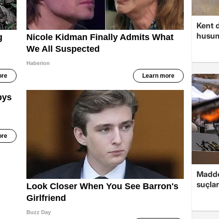
Kent d
husume
Madde
suçlar