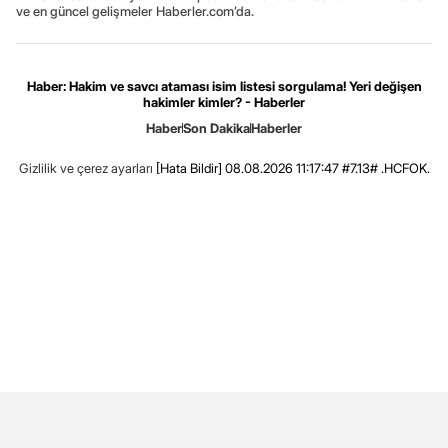
ve en güncel gelişmeler Haberler.com’da.
Haber: Hakim ve savcı ataması isim listesi sorgulama! Yeri değişen
hakimler kimler? - Haberler
Haber
Son Dakika
Haberler
Gizlilik ve çerez ayarları
[Hata Bildir]
08.08.2026 11:17:47 #7.13# .HCFOK.