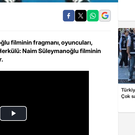
u filminin fragmanı, oyuncuları,
p Herkülü: Naim Süleymanoğlu filminin
r.
Türki
Çok sa