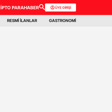
İPTO PARA
HABER
ÜYE GİRİŞİ
RESMİ İLANLAR
GASTRONOMİ