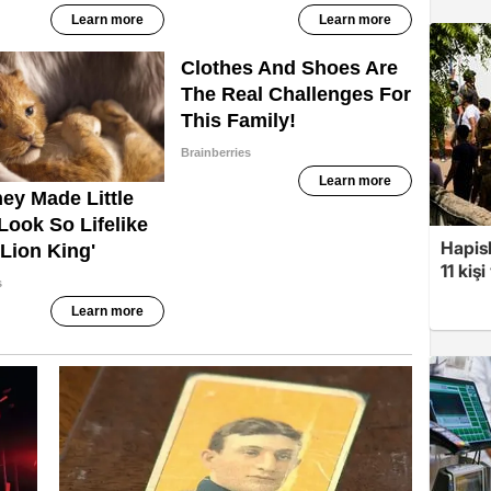
Hapis
11 kiş