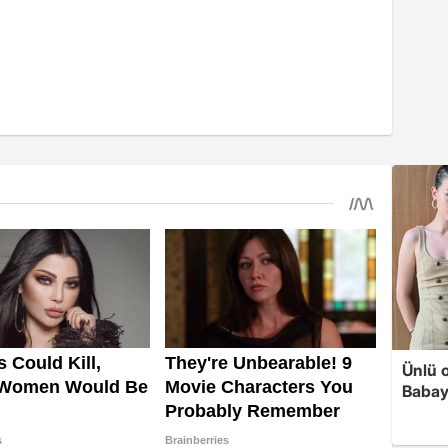
Ünlü 
Babay