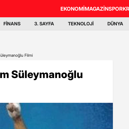
EKONOMİ
MAGAZİN
SPOR
KR
FİNANS
3. SAYFA
TEKNOLOJİ
DÜNYA
üleymanoğlu Filmi
im Süleymanoğlu