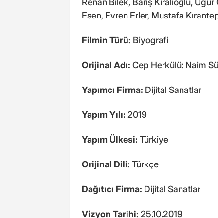
Renan Bilek, Barış Kıralioğlu, Uğur
Esen, Evren Erler, Mustafa Kırant
Filmin Türü:
Biyografi
Orijinal Adı:
Cep Herkülü: Naim S
Yapımcı Firma:
Dijital Sanatlar
Yapım Yılı:
2019
Yapım Ülkesi:
Türkiye
Orijinal Dili:
Türkçe
Dağıtıcı Firma:
Dijital Sanatlar
Vizyon Tarihi:
25.10.2019