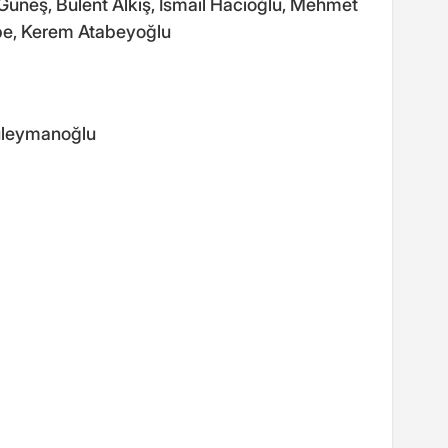
 Güneş, Bülent Alkış, İsmail Hacıoğlu, Mehmet
epe, Kerem Atabeyoğlu
üleymanoğlu