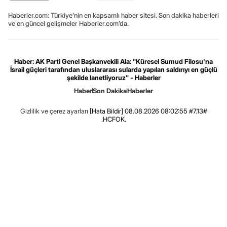
Haberler.com: Türkiye’nin en kapsamlı haber sitesi. Son dakika haberleri
ve en güncel gelişmeler Haberler.com’da.
Haber: AK Parti Genel Başkanvekili Ala: "Küresel Sumud Filosu'na
İsrail güçleri tarafından uluslararası sularda yapılan saldırıyı en güçlü
şekilde lanetliyoruz" - Haberler
Haber
Son Dakika
Haberler
Gizlilik ve çerez ayarları
[Hata Bildir]
08.08.2026 08:02:55 #7.13#
.HCFOK.