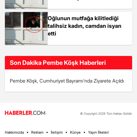
Oğlunun mutfağa kilitlediği
talihsiz kadın, camdan isyan
etti
Son Dakika Pembe Köşk Haberleri
Pembe Köşk, Cumhuriyet Bayramı'nda Ziyarete Açıldı
© Copyright 2026 Tüm Hakları Gizlidir.
Hakkımızda
Reklam
İletişim
Künye
Yayın İlkeleri