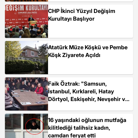
CHP İkinci Yüzyıl Değişim
Kurultayı Başlıyor
Atatürk Müze Köşkü ve Pembe
Köşk Ziyarete Açıldı
Faik Öztrak: "Samsun,
İstanbul, Kırklareli, Hatay
Dörtyol, Eskişehir, Nevşehir ve
Niğde'den Gelen Balkan
Türkleri ile İnönü Vakfı Pembe
16 yaşındaki oğlunun mutfağa
Köşk'ü...
kilitlediği talihsiz kadın,
camdan feryat etti