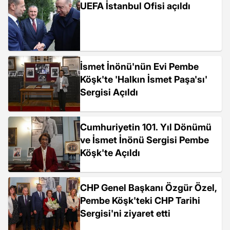
UEFA İstanbul Ofisi açıldı
İsmet İnönü'nün Evi Pembe
Köşk'te 'Halkın İsmet Paşa'sı'
Sergisi Açıldı
Cumhuriyetin 101. Yıl Dönümü
ve İsmet İnönü Sergisi Pembe
Köşk'te Açıldı
CHP Genel Başkanı Özgür Özel,
Pembe Köşk'teki CHP Tarihi
Sergisi'ni ziyaret etti