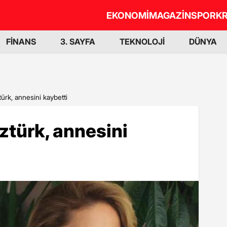
EKONOMİ
MAGAZİN
SPOR
KR
FİNANS
3. SAYFA
TEKNOLOJİ
DÜNYA
rk, annesini kaybetti
türk, annesini