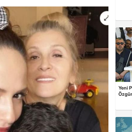
Yeni P
Özgür 