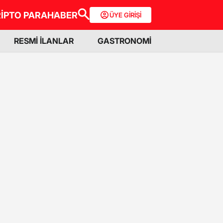
İPTO PARA
HABER
ÜYE GİRİŞİ
RESMİ İLANLAR
GASTRONOMİ