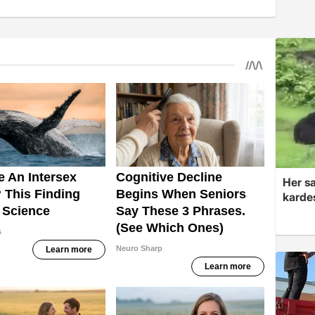
Her sa
kardeş