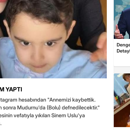
Dengel
Detayl
M YAPTI
nstagram hesabından "Annemizi kaybettik.
 sonra Mudurnu'da (Bolu) defnedilecektir."
esinin vefatıyla yıkılan Sinem Uslu'ya
.