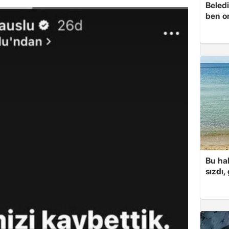
Beledi
ben o
Bu hal
sızdı,