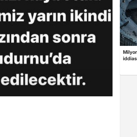
Milyon
iddias