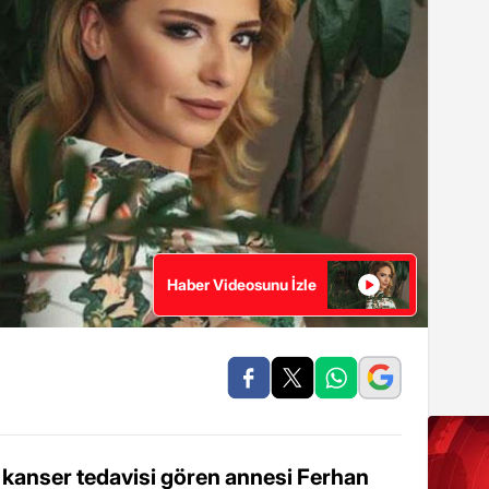
Haber Videosunu İzle
kanser tedavisi gören annesi Ferhan