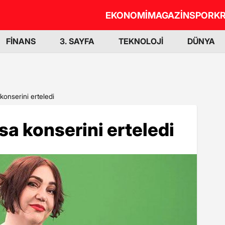
EKONOMİ
MAGAZİN
SPOR
KR
FİNANS
3. SAYFA
TEKNOLOJİ
DÜNYA
onserini erteledi
a konserini erteledi