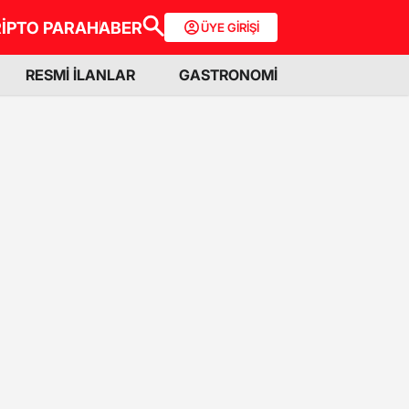
İPTO PARA
HABER
ÜYE GİRİŞİ
RESMİ İLANLAR
GASTRONOMİ