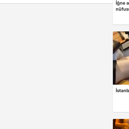
İğne 
nüfusu
İstanb