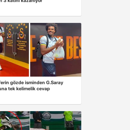
n 3 katını kazanıyor
ferin gözde isminden G.Saray
una tek kelimelik cevap