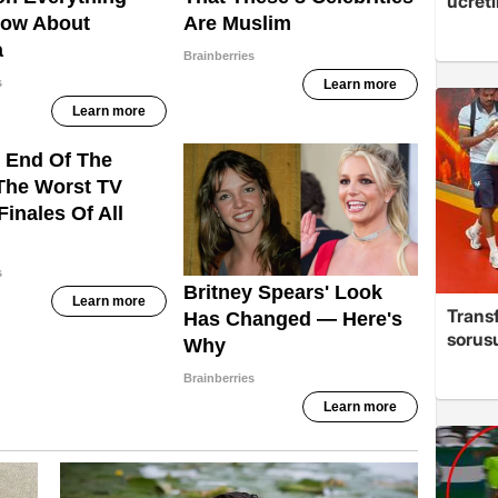
ücreti
Trans
sorus