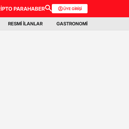
İPTO PARA
HABER
ÜYE GİRİŞİ
RESMİ İLANLAR
GASTRONOMİ