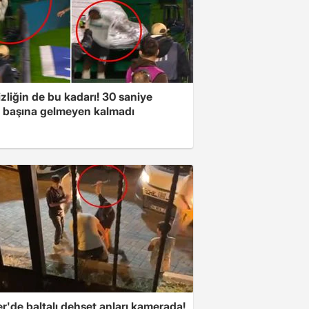
izliğin de bu kadarı! 30 saniye
e başına gelmeyen kalmadı
r'de baltalı dehşet anları kamerada!