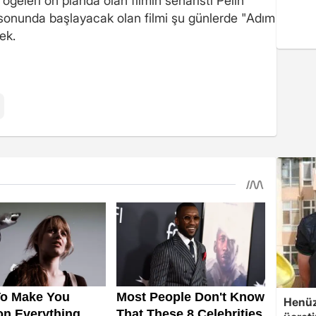
öğeleri ön planda olan filmin senaristi Pelin
onunda başlayacak olan filmi şu günlerde "Adım
ek.
Henüz 