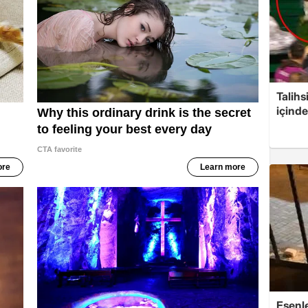
Talihs
içind
Esenle