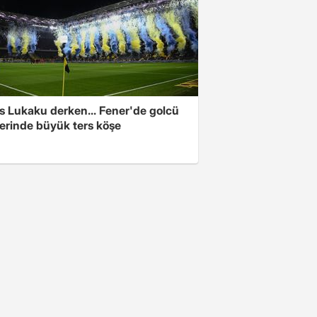
s Lukaku derken... Fener'de golcü
ferinde büyük ters köşe