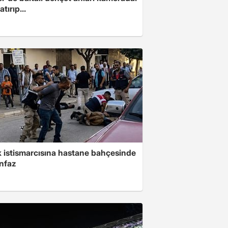
tırıp...
 istismarcısına hastane bahçesinde
infaz