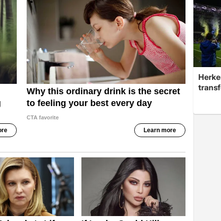
Herke
trans