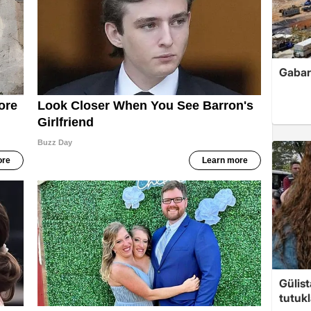
Gabar'
Gülis
tutuk