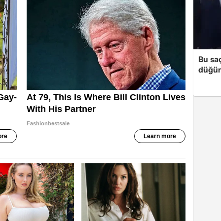
Bu sa
düğün 