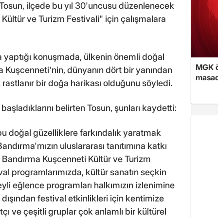
Tosun, ilçede bu yıl 30'uncusu düzenlenecek
ültür ve Turizm Festivali" için çalışmalara
da yaptığı konuşmada, ülkenin önemli doğal
MGK ön
ma Kuşcenneti'nin, dünyanın dört bir yanından
masad
z rastlanır bir doğa harikası olduğunu söyledi.
aşladıklarını belirten Tosun, şunları kaydetti:
u doğal güzelliklere farkındalık yaratmak
ndırma'mızın uluslararası tanıtımına katkı
ı Bandırma Kuşcenneti Kültür ve Turizm
val programlarımızda, kültür sanatın seçkin
üzeyli eğlence programları halkımızın izlenimine
ışından festival etkinlikleri için kentimize
çı ve çeşitli gruplar çok anlamlı bir kültürel