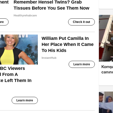
Komşu
canın