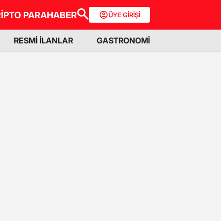
İPTO PARA
HABER
ÜYE GİRİŞİ
RESMİ İLANLAR
GASTRONOMİ