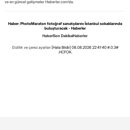
ve en güncel gelişmeler Haberler.com’da.
Haber: PhotoMaraton fotoğraf sanatçılarını İstanbul sokaklarında
buluşturacak - Haberler
Haber
Son Dakika
Haberler
Gizlilik ve çerez ayarları
[Hata Bildir]
08.08.2026 22:41:40 #.0.3#
.HCFOK.