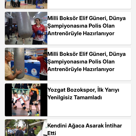
Milli Boksör Elif Güneri, Dünya
Şampiyonasına Polis Olan
Antrenörüyle Hazırlanıyor
Milli Boksör Elif Güneri, Dünya
Şampiyonasına Polis Olan
Antrenörüyle Hazırlanıyor
Yozgat Bozokspor, İlk Yarıyı
Yenilgisiz Tamamladı
Kendini Ağaca Asarak İntihar
Etti