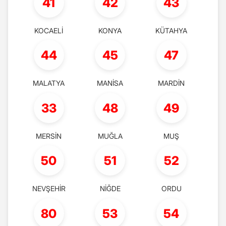
41
42
43
KOCAELİ
KONYA
KÜTAHYA
44
45
47
MALATYA
MANİSA
MARDİN
33
48
49
MERSİN
MUĞLA
MUŞ
50
51
52
NEVŞEHİR
NİĞDE
ORDU
80
53
54