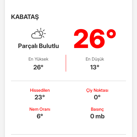
KABATAŞ
26°
Parçalı Bulutlu
En Yüksek
En Düşük
26°
13°
Hissedilen
Çiy Noktası
23°
0°
Nem Oranı
Basınç
6°
0 mb