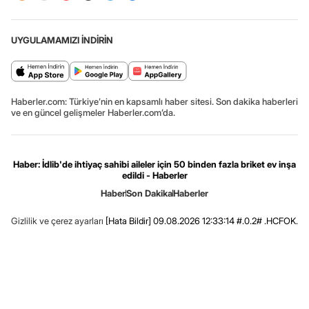
UYGULAMAMIZI İNDİRİN
Haberler.com: Türkiye’nin en kapsamlı haber sitesi. Son dakika haberleri
ve en güncel gelişmeler Haberler.com’da.
Haber: İdlib'de ihtiyaç sahibi aileler için 50 binden fazla briket ev inşa
edildi - Haberler
Haber
Son Dakika
Haberler
Gizlilik ve çerez ayarları
[Hata Bildir]
09.08.2026 12:33:14 #.0.2# .HCFOK.