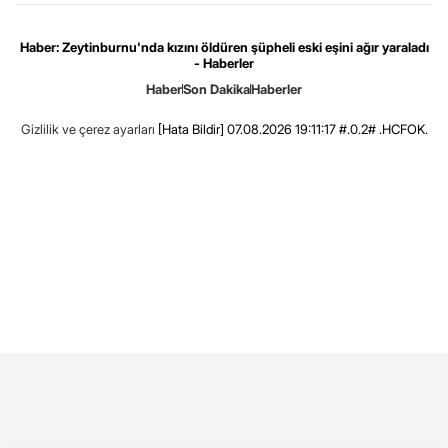
Haber: Zeytinburnu'nda kızını öldüren şüpheli eski eşini ağır yaraladı
- Haberler
Haber
Son Dakika
Haberler
Gizlilik ve çerez ayarları
[Hata Bildir]
07.08.2026 19:11:17 #.0.2# .HCFOK.