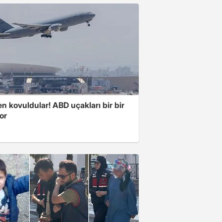
 kovuldular! ABD uçakları bir bir
yor