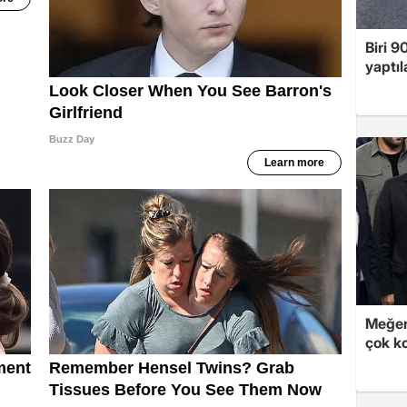
Biri 9
yaptıl
Meğer
çok k