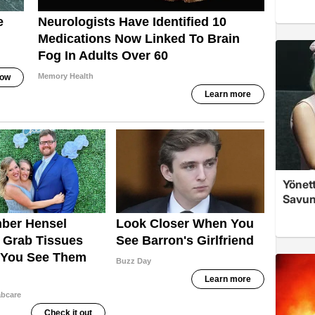
Yönett
Savun