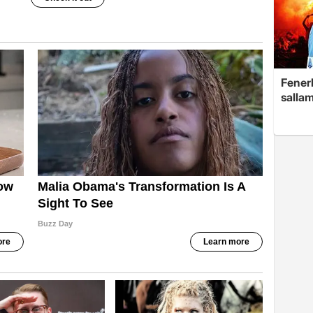
Fenerb
sallam