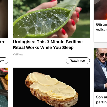
Görünt
volka
Son a
partin