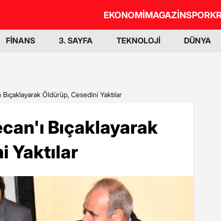
EKONOMİ
MAGAZİN
SPOR
KR
FİNANS
3. SAYFA
TEKNOLOJİ
DÜNYA
ı Bıçaklayarak Öldürüp, Cesedini Yaktılar
ecan'ı Bıçaklayarak
i Yaktılar