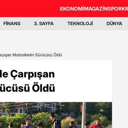
EKONOMİ
MAGAZİN
SPOR
KR
FİNANS
3. SAYFA
TEKNOLOJİ
DÜNYA
rpışan Motosikletin Sürücüsü Öldü
le Çarpışan
rücüsü Öldü