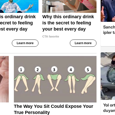
Sanche
ipler
Yol or
duyan