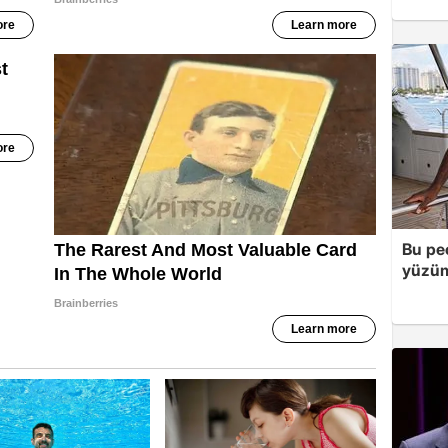
Bu peç
yüzüm