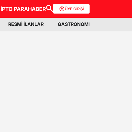
İPTO PARA
HABER
ÜYE GİRİŞİ
RESMİ İLANLAR
GASTRONOMİ