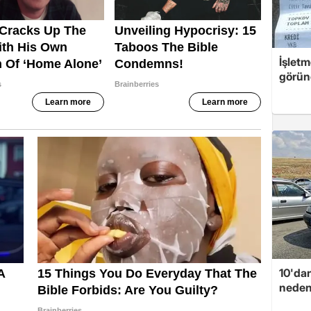
İşletm
görün
10'dan
neden