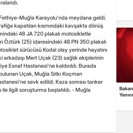
ralandı.
a Fethiye-Muğla Karayolu'nda meydana geldi.
rafiğe kapatılan kısmındaki kavşakta dönüş
indeki 48 JA 720 plakalı motosikletle
an Öztürk (25) idaresindeki 48 PN 350 plakalı
tosiklet sürücüsü Kodal olay yerinde hayatını
i arkadaşı Mert Uçak (23) sağlık ekiplerinin
ye Esnaf Hastanesi'ne kaldırıldı. Burada
i bulunan Uçak, Muğla Sıtkı Koçman
astanesi'ne sevk edildi. Kaza sonrası tanker
Bakan
ile ilgili soruşturma başlatıldı. - Muğla
Yanın