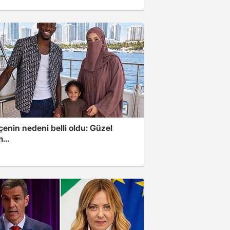
enin nedeni belli oldu: Güzel
...