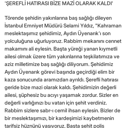
'ŞEREFLİ HATIRASI BİZE MAZİ OLARAK KALDI'
Törende şehidin yakınlarına baş sağlığı dileyen
İstanbul Emniyet Müdürü Selami Yıldız, "Kahraman
meslektaşımız şehidimiz, Aydın Üyenarık'ı son
yolculuğuna uğurluyoruz. Rabbim mekanını cennet
makamını ali eylesin. Başta yüreği yanan kıymetli
ailesi olmak üzere tüm yakınlarına teşkilatımıza ve
aziz milletimize baş sağlığı diliyorum. Şehidimiz
Aydın Üyenarık görevi başında geçirdiği elim bir
kaza sonucunda aramızdan ayrıldı. Şerefli hatırası
geride bize mazi olarak kaldı. Şehidimizin değerli
ailesi, şüphesiz bu acıyı yaşamak zordur. Sizler en
değerli varlığınızı bu vatan için şehit verdiniz.
Rabbim sizlere sabr-ı cemil ihsan eylesin. Bizler de
bir meslektaşımızı, bir kardeşimizi kaybetmenin
tarifsiz hüznünü yaşıyoruz. Başta şehit polis