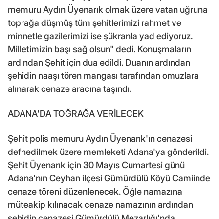
memuru Aydın Üyenarık olmak üzere vatan uğruna
toprağa düşmüş tüm şehitlerimizi rahmet ve
minnetle gazilerimizi ise şükranla yad ediyoruz.
Milletimizin başı sağ olsun" dedi. Konuşmaların
ardından Şehit için dua edildi. Duanın ardından
şehidin naaşı tören mangası tarafından omuzlara
alınarak cenaze aracına taşındı.
ADANA'DA TOĞRAĞA VERİLECEK
Şehit polis memuru Aydın Üyenarık'ın cenazesi
defnedilmek üzere memleketi Adana'ya gönderildi.
Şehit Üyenarık için 30 Mayıs Cumartesi günü
Adana'nın Ceyhan ilçesi Gümürdülü Köyü Camiinde
cenaze töreni düzenlenecek. Öğle namazına
müteakip kılınacak cenaze namazının ardından
şehidin cenazesi Gümürdülü Mezarlığı'nda