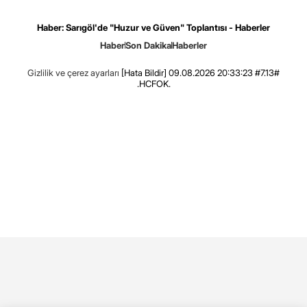
Haber: Sarıgöl'de "Huzur ve Güven" Toplantısı - Haberler
Haber
Son Dakika
Haberler
Gizlilik ve çerez ayarları
[Hata Bildir]
09.08.2026 20:33:23 #7.13#
.HCFOK.