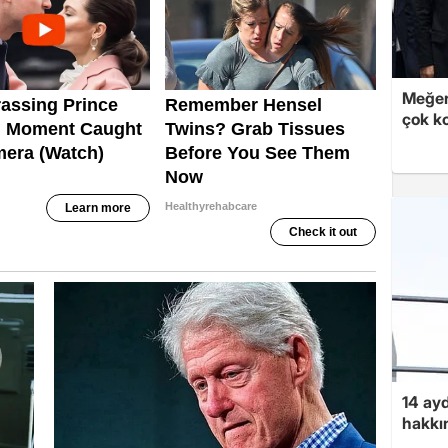
Meğer
çok k
14 ayd
hakkın