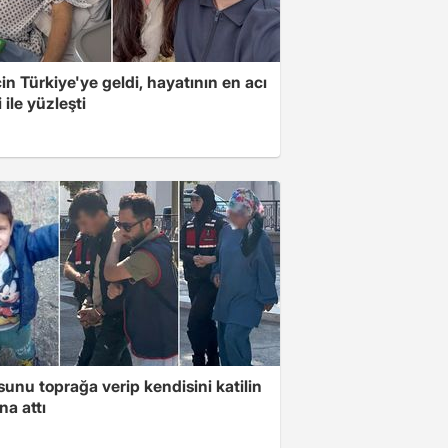
için Türkiye'ye geldi, hayatının en acı
 ile yüzleşti
unu toprağa verip kendisini katilin
na attı