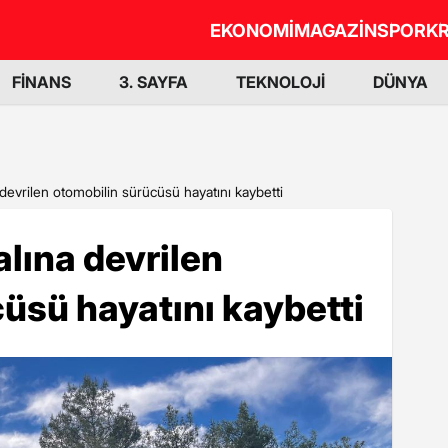
EKONOMİ
MAGAZİN
SPOR
KR
FİNANS
3. SAYFA
TEKNOLOJİ
DÜNYA
devrilen otomobilin sürücüsü hayatını kaybetti
lına devrilen
üsü hayatını kaybetti