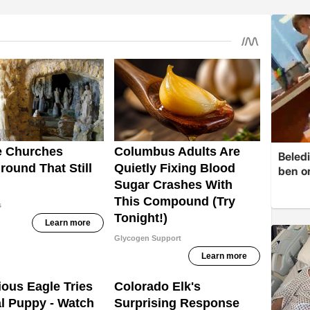
Beledi
ben o