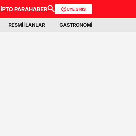
İPTO PARA
HABER
ÜYE GİRİŞİ
RESMİ İLANLAR
GASTRONOMİ