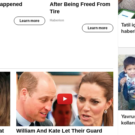
Tatil 
haberi
Yavrus
kolları