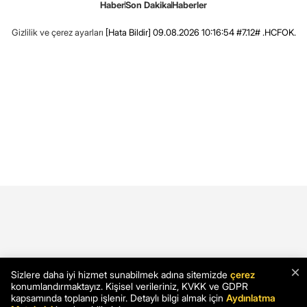
Haber
Son Dakika
Haberler
Gizlilik ve çerez ayarları
[Hata Bildir]
09.08.2026 10:16:54 #7.12# .HCFOK.
×
Sizlere daha iyi hizmet sunabilmek adına sitemizde
çerez
konumlandırmaktayız. Kişisel verileriniz, KVKK ve GDPR
kapsamında toplanıp işlenir. Detaylı bilgi almak için
Aydınlatma