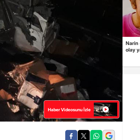
Narin
olay 
Haber Videosunu İzle