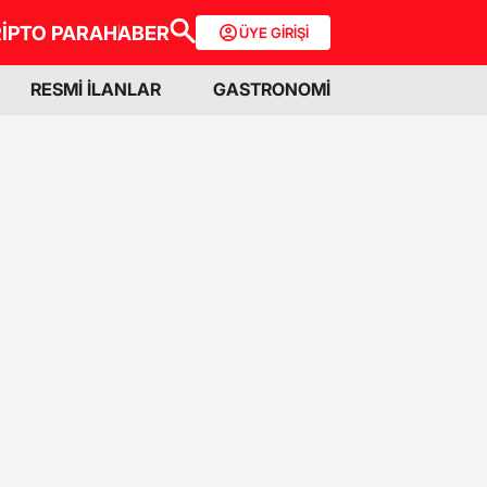
İPTO PARA
HABER
ÜYE GİRİŞİ
RESMİ İLANLAR
GASTRONOMİ