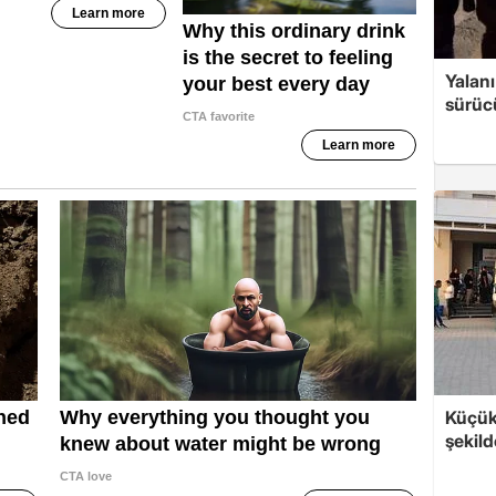
Yalanı
sürücü
Küçük
şekild