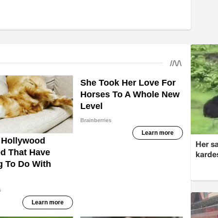
Her sa
kardeş