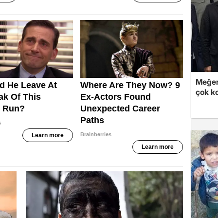
Meğer
çok k