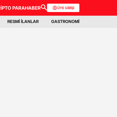
İPTO PARA
HABER
ÜYE GİRİŞİ
RESMİ İLANLAR
GASTRONOMİ