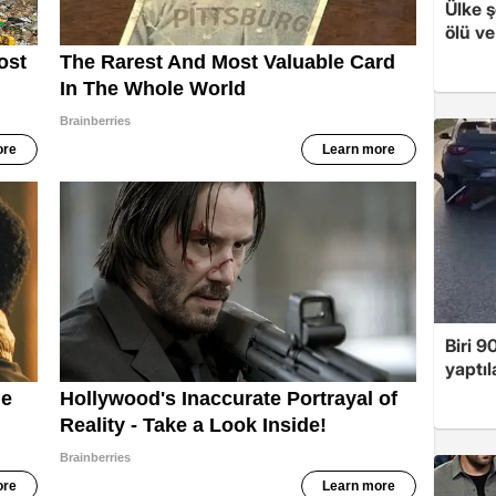
Ülke ş
ölü ve
Biri 9
yaptıl