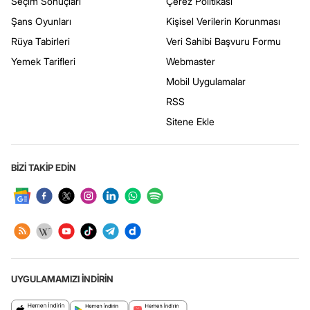
Seçim Sonuçları
Çerez Politikası
Şans Oyunları
Kişisel Verilerin Korunması
Rüya Tabirleri
Veri Sahibi Başvuru Formu
Yemek Tarifleri
Webmaster
Mobil Uygulamalar
RSS
Sitene Ekle
BİZİ TAKİP EDİN
UYGULAMAMIZI İNDİRİN