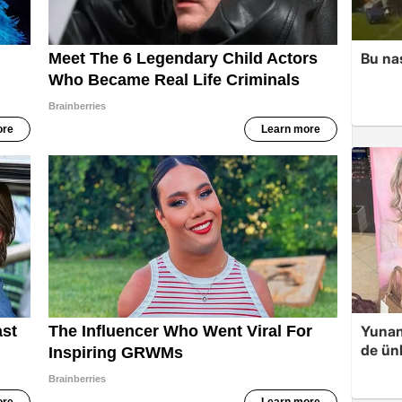
Bu na
Yunan
de ünl