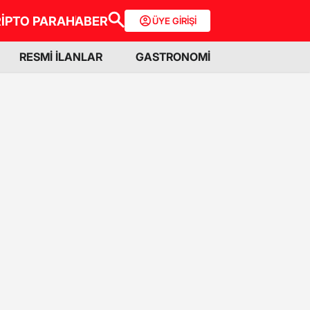
İPTO PARA
HABER
ÜYE GİRİŞİ
RESMİ İLANLAR
GASTRONOMİ