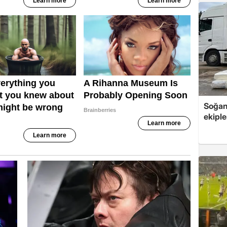
Soğan 
ekipl