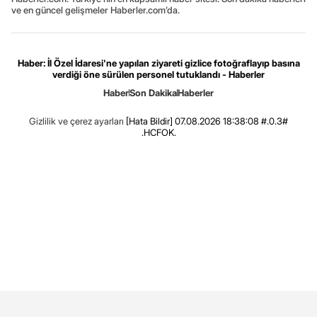
ve en güncel gelişmeler Haberler.com’da.
Haber: İl Özel İdaresi'ne yapılan ziyareti gizlice fotoğraflayıp basına
verdiği öne sürülen personel tutuklandı - Haberler
Haber
Son Dakika
Haberler
Gizlilik ve çerez ayarları
[Hata Bildir]
07.08.2026 18:38:08 #.0.3#
.HCFOK.