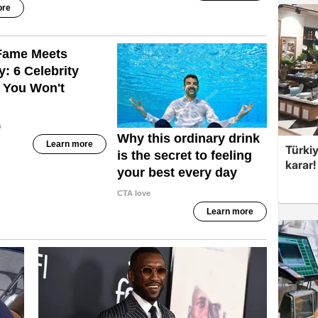
Türki
karar