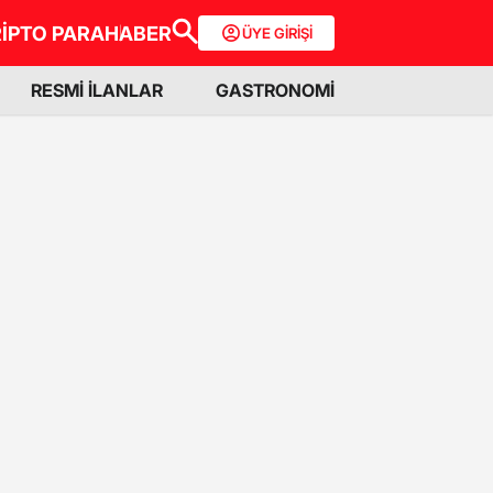
İPTO PARA
HABER
ÜYE GİRİŞİ
RESMİ İLANLAR
GASTRONOMİ