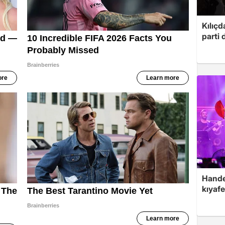
Kılıçd
parti 
Hande 
kıyafe