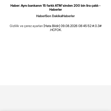
Haber: Aynı bankanın 15 farklı ATM'sinden 200 bin lira çaldı -
Haberler
Haber
Son Dakika
Haberler
Gizlilik ve çerez ayarları
[Hata Bildir]
09.08.2026 08:45:52 #.0.3#
.HCFOK.