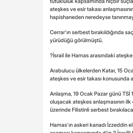
tutukluluk kapsamında hiçbir suç
ateşkes ve esir takası anlaşmasının
hapishaneden neredeyse tanınmaya
Cerrar'ın serbest bırakıldığında saç
yürüdüğü görülmüştü.
?İsrail ile Hamas arasındaki ateşke
Arabulucu ülkelerden Katar, 15 Oca
ateşkes ve esir takası konusunda 
Anlaşma, 19 Ocak Pazar günü TSİ 1
oluşacak ateşkes anlaşmasının ilk 4
üzerinde Filistinli serbest bırakılac
Hamas'ın askeri kanadı İzzeddin e
aşaması kapsamında dün 3 İsrailli ka