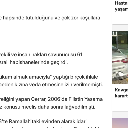
Hasta
yaşam
e hapsinde tutulduğunu ve çok zor koşullara
.
vekili ve insan hakları savunucusu 61
İsrail hapishanelerinde geçirdi.
ntikam almak amacıyla" yaptığı birçok ihlale
beden kızına veda etmesine izin verilmemişti.
Kavga 
karart
liğini yapan Cerrar, 2006'da Filistin Yasama
söz konusu meclis daha sonra lağvedilmişti.
23'te Ramallah'taki evinden alarak idari