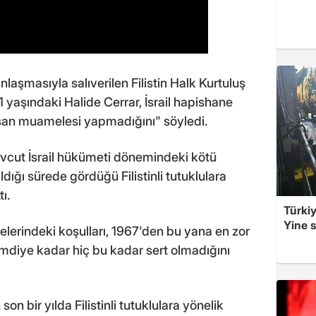
laşmasıyla salıverilen Filistin Halk Kurtuluş
 yaşındaki Halide Cerrar, İsrail hapishane
"insan muamelesi yapmadığını" söyledi.
vcut İsrail hükümeti dönemindeki kötü
dığı sürede gördüğü Filistinli tutuklulara
ı.
Türkiy
Yine s
hanelerindeki koşulları, 1967'den bu yana en zor
şimdiye kadar hiç bu kadar sert olmadığını
son bir yılda Filistinli tutuklulara yönelik