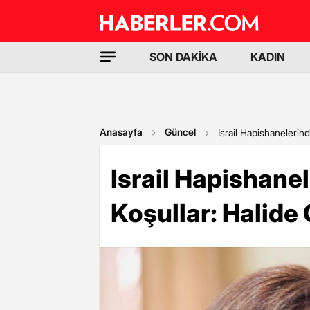
SON DAKİKA
KADIN
Anasayfa
Güncel
Israil Hapishanelerind
Israil Hapishane
Koşullar: Halide 