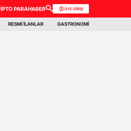
İPTO PARA
HABER
ÜYE GİRİŞİ
RESMİ İLANLAR
GASTRONOMİ