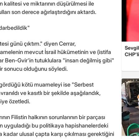
ın kalitesi ve miktarının düşürülmesi ile
lları son derece ağırlaştırdığını aktardı.
darbedildik"
esi günü çıktım." diyen Cerrar,
Sevgil
melenin mevcut İsrail hükümetinin ve (istifa
CHP'l
 Ben-Gvir'in tutuklulara "insan değilmiş gibi"
ir sonucu olduğunu söyledi.
 gördüğü kötü muameleyi ise "Serbest
anıldı ve kasıtlı bir şekilde aşağılandık,
iye özetledi.
nın Filistin halkının sorunlarının bir parçası
in uyguladığı bu politikaya hapishanelerdeki
ya kadar ulusal çapta karşı çıkılması gerektiğini