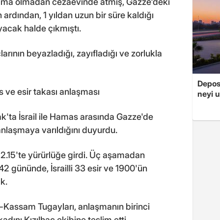
lama olmadan cezaevinde atmış, Gazze'deki
 ardından, 1 yıldan uzun bir süre kaldığı
cak halde çıkmıştı.
larının beyazladığı, zayıfladığı ve zorlukla
Depos
s ve esir takası anlaşması
neyi u
k'ta İsrail ile Hamas arasında Gazze'de
anlaşmaya varıldığını duyurdu.
2.15'te yürürlüğe girdi. Üç aşamadan
2 gününde, İsrailli 33 esir ve 1900'ün
ak.
l-Kassam Tugayları, anlaşmanın birinci
dını Kızılhaç ekibine teslim etti.