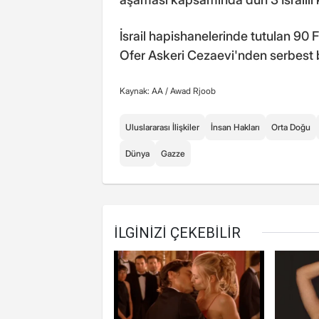
İsrail hapishanelerinde tutulan 90 Fi
Ofer Askeri Cezaevi'nden serbest bı
Kaynak: AA /
Awad Rjoob
Uluslararası İlişkiler
İnsan Hakları
Orta Doğu
Dünya
Gazze