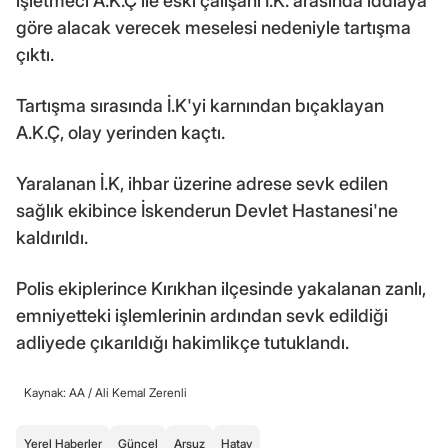
işletmeci A.K.Ç ile eski çalışanı İ.K. arasında iddiaya
göre alacak verecek meselesi nedeniyle tartışma
çıktı.
Tartışma sırasında İ.K'yi karnından bıçaklayan
A.K.Ç, olay yerinden kaçtı.
Yaralanan İ.K, ihbar üzerine adrese sevk edilen
sağlık ekibince İskenderun Devlet Hastanesi'ne
kaldırıldı.
Polis ekiplerince Kırıkhan ilçesinde yakalanan zanlı,
emniyetteki işlemlerinin ardından sevk edildiği
adliyede çıkarıldığı hakimlikçe tutuklandı.
Kaynak: AA /
Ali Kemal Zerenli
Yerel Haberler
Güncel
Arsuz
Hatay