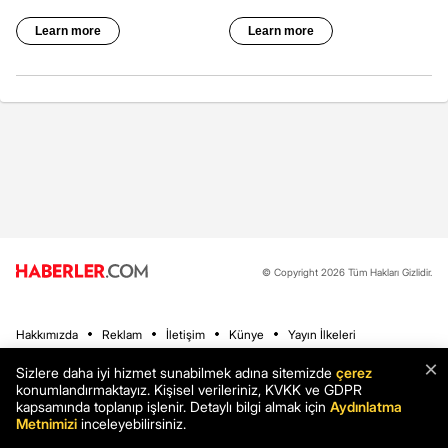
© Copyright 2026 Tüm Hakları Gizlidir.
Hakkımızda
Reklam
İletişim
Künye
Yayın İlkeleri
×
Sizlere daha iyi hizmet sunabilmek adına sitemizde
çerez
konumlandırmaktayız. Kişisel verileriniz, KVKK ve GDPR
Haberler
Son Dakika
kapsamında toplanıp işlenir. Detaylı bilgi almak için
Aydınlatma
Metnimizi
inceleyebilirsiniz.
Ekonomi
Sağlık