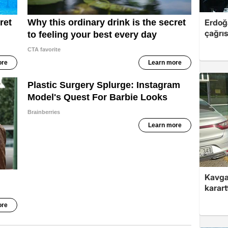
Erdoğ
çağrıs
Kavga 
karart