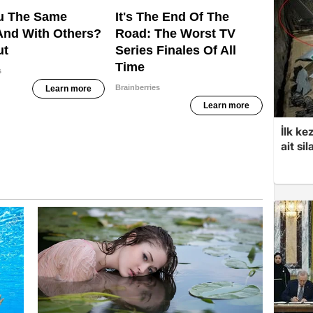
İlk ke
ait sil