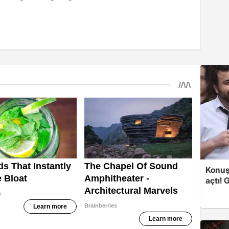
Konuşa
açtı! 