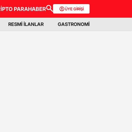
İPTO PARA
HABER
ÜYE GİRİŞİ
RESMİ İLANLAR
GASTRONOMİ