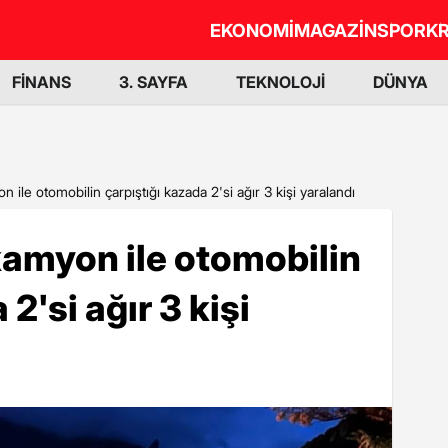
EKONOMİ
MAGAZİN
SPOR
KR
FİNANS
3. SAYFA
TEKNOLOJİ
DÜNYA
le otomobilin çarpıştığı kazada 2'si ağır 3 kişi yaralandı
myon ile otomobilin
2'si ağır 3 kişi