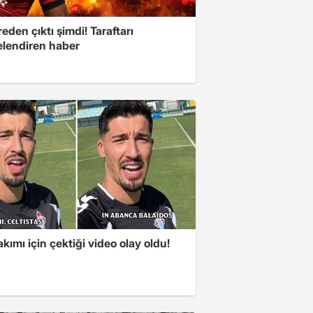
eden çıktı şimdi! Taraftarı
elendiren haber
akımı için çektiği video olay oldu!