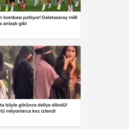
ın bombası patlıyor! Galatasaray milli
la anlaştı gibi
ta böyle görünce deliye döndü!
tü milyonlarca kez izlendi