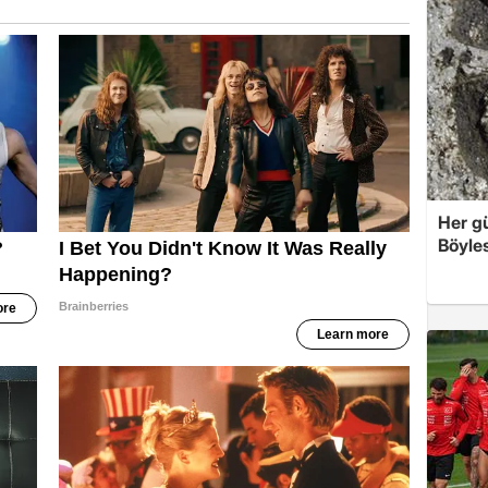
Her g
Böyles