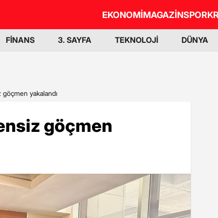
EKONOMİ
MAGAZİN
SPOR
KR
FİNANS
3. SAYFA
TEKNOLOJİ
DÜNYA
z göçmen yakalandı
zensiz göçmen