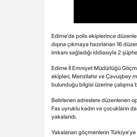
Edirne'de polis ekiplerince düzenle
dışına çıkmaya hazırlanan 16 düz
imkanı sağladığı iddiasıyla 2 şüphel
Edirne İl Emniyet Müdürlüğü Göç
ekipleri, Menzilahır ve Çavuşbey 
bulunduğu bilgisi üzerine çalışma b
Belirlenen adreslere düzenlenen o
Fas uyruklu kadın ve çocukların d
yakalandı.
Yakalanan göçmenlerin Türkiye'ye yas