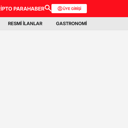
İPTO PARA
HABER
ÜYE GİRİŞİ
RESMİ İLANLAR
GASTRONOMİ