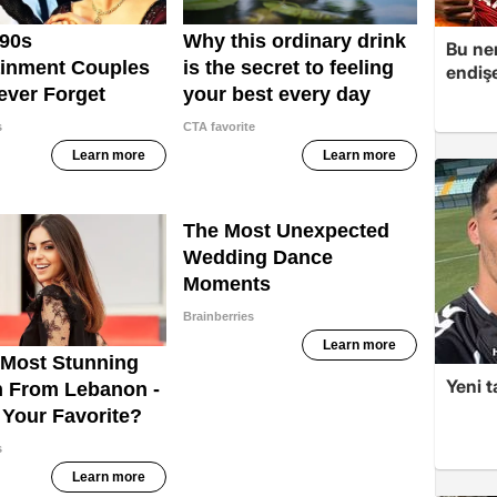
Bu ner
endiş
Yeni t