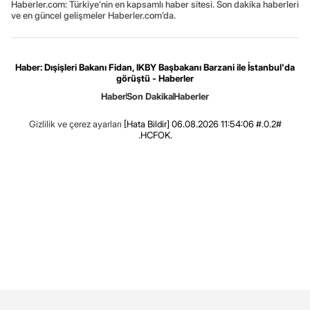
Haberler.com: Türkiye’nin en kapsamlı haber sitesi. Son dakika haberleri
ve en güncel gelişmeler Haberler.com’da.
Haber: Dışişleri Bakanı Fidan, IKBY Başbakanı Barzani ile İstanbul'da
görüştü - Haberler
Haber
Son Dakika
Haberler
Gizlilik ve çerez ayarları
[Hata Bildir]
06.08.2026 11:54:06 #.0.2#
.HCFOK.