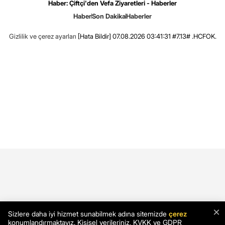
Haber: Çiftçi'den Vefa Ziyaretleri - Haberler
Haber
Son Dakika
Haberler
Gizlilik ve çerez ayarları
[Hata Bildir]
07.08.2026 03:41:31 #7.13# .HCFOK.
×
Sizlere daha iyi hizmet sunabilmek adına sitemizde
çerez
konumlandırmaktayız. Kişisel verileriniz, KVKK ve GDPR