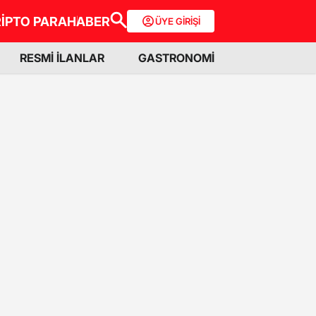
İPTO PARA
HABER
ÜYE GİRİŞİ
RESMİ İLANLAR
GASTRONOMİ