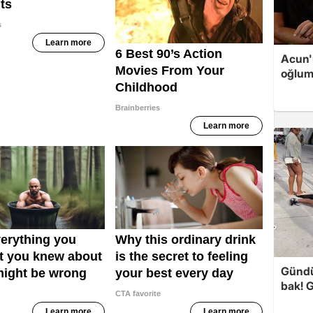
Acun'u
oğlum
Gündü
bak! G