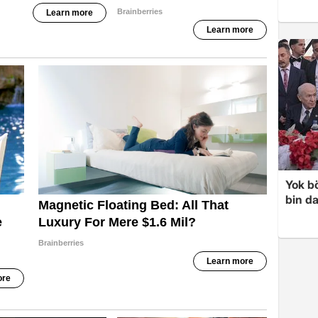
Yok bö
bin da