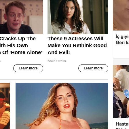
İç giy
Geri k
Hasta