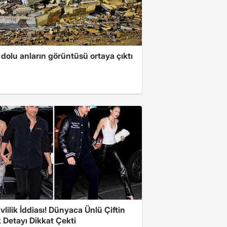
dolu anların görüntüsü ortaya çıktı
Evlilik İddiası! Dünyaca Ünlü Çiftin
 Detayı Dikkat Çekti