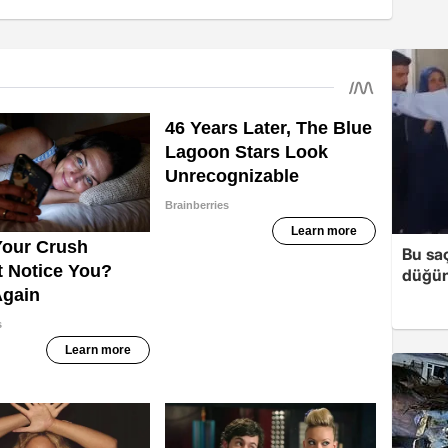
Bu sa
düğün 