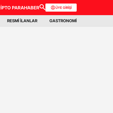
İPTO PARA
HABER
ÜYE GİRİŞİ
RESMİ İLANLAR
GASTRONOMİ