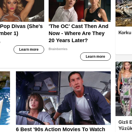
Korku 
Gizli 
Yüzük