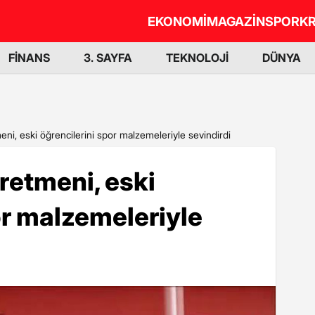
EKONOMİ
MAGAZİN
SPOR
KR
FİNANS
3. SAYFA
TEKNOLOJİ
DÜNYA
ni, eski öğrencilerini spor malzemeleriyle sevindirdi
retmeni, eski
or malzemeleriyle