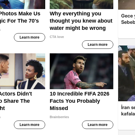
Gece y
Sebeb
İran s
kafala