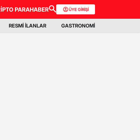
İPTO PARA
HABER
ÜYE GİRİŞİ
RESMİ İLANLAR
GASTRONOMİ