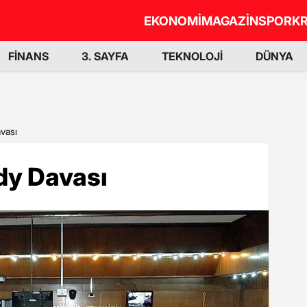
EKONOMİ
MAGAZİN
SPOR
KR
FİNANS
3. SAYFA
TEKNOLOJİ
DÜNYA
vası
dy Davası