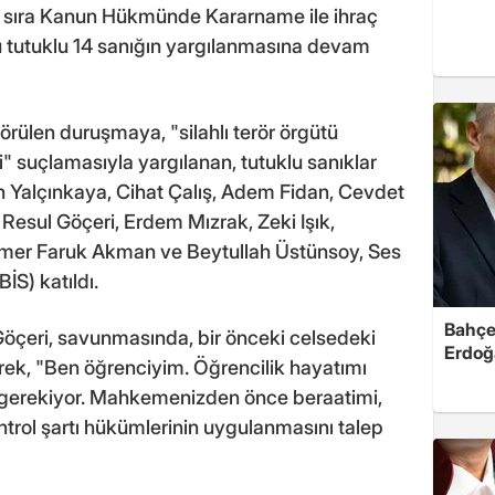
anı sıra Kanun Hükmünde Kararname ile ihraç
 tutuklu 14 sanığın yargılanmasına devam
ülen duruşmaya, "silahlı terör örgütü
ği" suçlamasıyla yargılanan, tutuklu sanıklar
alçınkaya, Cihat Çalış, Adem Fidan, Cevdet
esul Göçeri, Erdem Mızrak, Zeki Işık,
mer Faruk Akman ve Beytullah Üstünsoy, Ses
İS) katıldı.
Bahçel
 Göçeri, savunmasında, bir önceki celsedeki
Erdoğ
terek, "Ben öğrenciyim. Öğrencilik hayatımı
 gerekiyor. Mahkemenizden önce beraatimi,
trol şartı hükümlerinin uygulanmasını talep