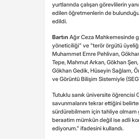
yurtlarında çalışan görevlilerin y
edilen öğretmenlerin de bulunduğu
edildi.
Bartın
Ağır Ceza Mahkemesinde gör
yöneticiliği" ve "terör örgütü üyeli
Muhammet Emre Pehlivan, Gökhan Y
Tepe, Mahmut Arkan, Gökhan Şen, R
Gökhan Gedik, Hüseyin Sağlam, Ö
ve Görüntü Bilişim Sistemiyle (SEGB
Tutuklu sanık üniversite öğrencisi
savunmalarını tekrar ettiğini belir
sürdürebilmem için tahliye olmam
beraatim mümkün değil ise adli kon
ediyorum." ifadesini kullandı.