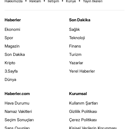
Hakkımızda
Reklam
İletişim
Künye
Yayın İlkeleri
Haberler
Son Dakika
Ekonomi
Sağlık
Spor
Teknoloji
Magazin
Finans
Son Dakika
Turizm
Kripto
Yazarlar
3.Sayfa
Yerel Haberler
Dünya
Haberler.com
Kurumsal
Hava Durumu
Kullanım Şartları
Namaz Vakitleri
Gizlilik Politikası
Seçim Sonuçları
Çerez Politikası
Şans Oyunları
Kişisel Verilerin Korunması