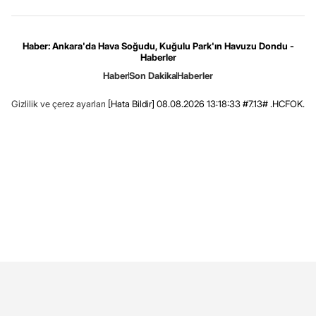
Haber: Ankara'da Hava Soğudu, Kuğulu Park'ın Havuzu Dondu -
Haberler
Haber
Son Dakika
Haberler
Gizlilik ve çerez ayarları
[Hata Bildir]
08.08.2026 13:18:33 #7.13# .HCFOK.