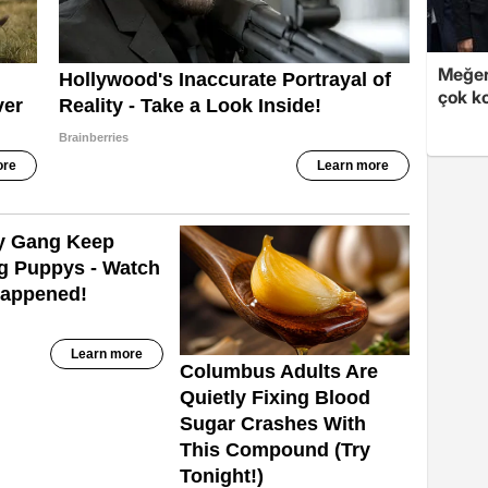
Meğer
çok k