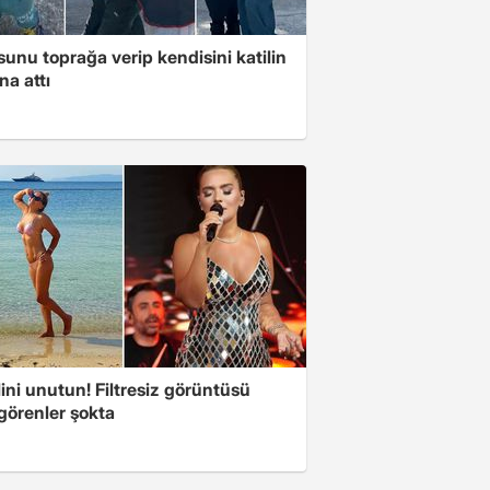
unu toprağa verip kendisini katilin
na attı
ini unutun! Filtresiz görüntüsü
 görenler şokta