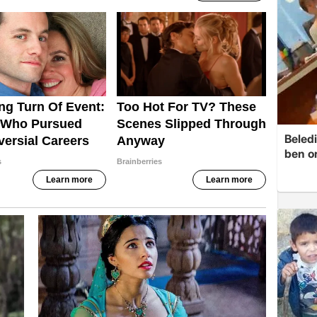
Beledi
ben o