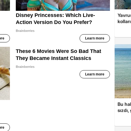
Yavrus
kolları
Bu hal
sızdı,