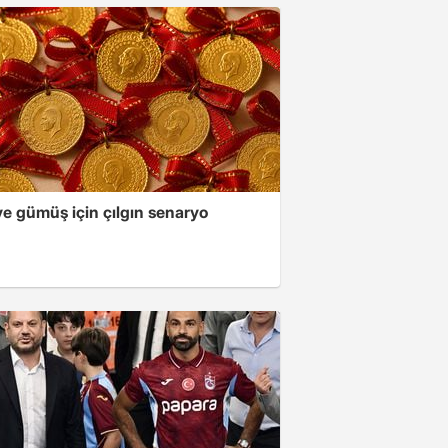
ve gümüş için çılgın senaryo