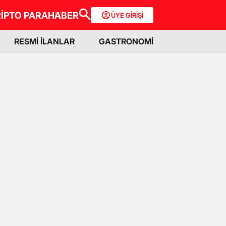
İPTO PARA
HABER
ÜYE GİRİŞİ
RESMİ İLANLAR
GASTRONOMİ