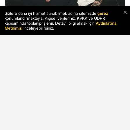
×
Sizlere daha iyi hizmet sunabilmek adına sitemizde
çerez
konumlandırmaktayız. Kişisel verileriniz, KVKK ve GDPR
kapsamında toplanıp işlenir. Detaylı bilgi almak için
Aydınlatma
Metnimizi
inceleyebilirsiniz.