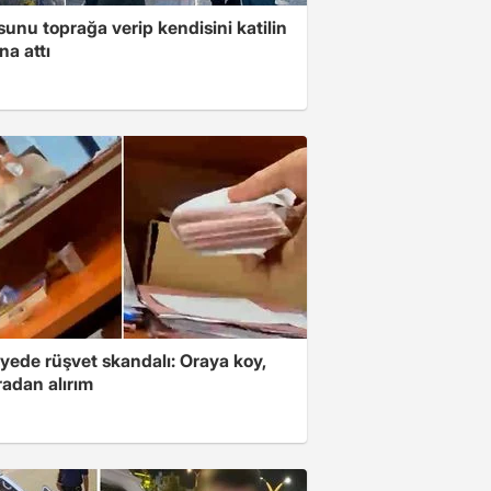
unu toprağa verip kendisini katilin
na attı
yede rüşvet skandalı: Oraya koy,
radan alırım