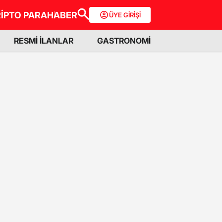
İPTO PARA
HABER
ÜYE GİRİŞİ
RESMİ İLANLAR
GASTRONOMİ