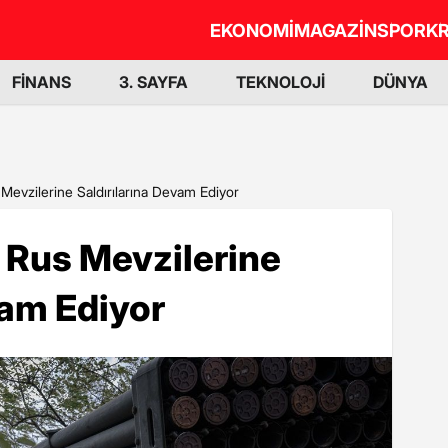
EKONOMİ
MAGAZİN
SPOR
KR
FİNANS
3. SAYFA
TEKNOLOJİ
DÜNYA
evzilerine Saldırılarına Devam Ediyor
 Rus Mevzilerine
vam Ediyor