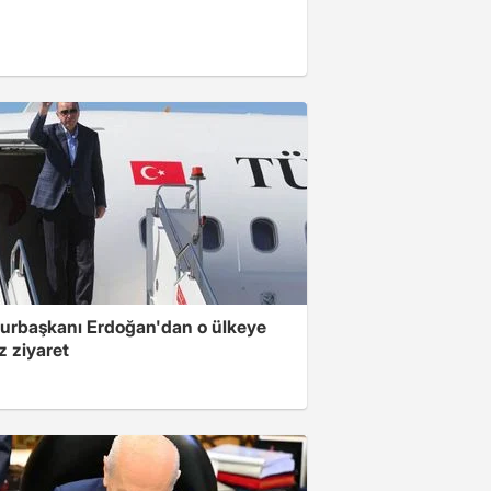
rbaşkanı Erdoğan'dan o ülkeye
z ziyaret