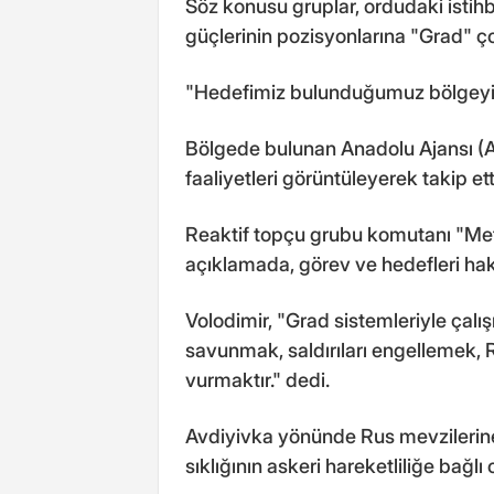
Söz konusu gruplar, ordudaki istih
güçlerinin pozisyonlarına "Grad" ço
"Hedefimiz bulunduğumuz bölgey
Bölgede bulunan Anadolu Ajansı (A
faaliyetleri görüntüleyerek takip ett
Reaktif topçu grubu komutanı "Meti
açıklamada, görev ve hedefleri hakk
Volodimir, "Grad sistemleriyle çal
savunmak, saldırıları engellemek, Ru
vurmaktır." dedi.
Avdiyivka yönünde Rus mevzilerine a
sıklığının askeri hareketliliğe bağlı