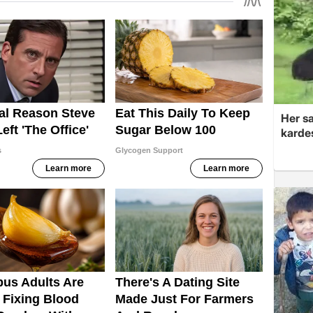
Her sa
kardeş