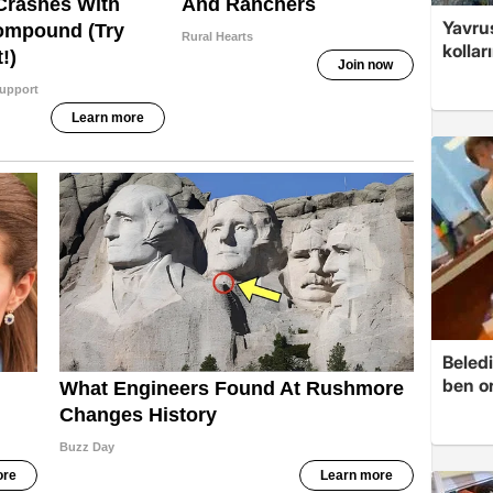
Yavrus
kolları
Beledi
ben o