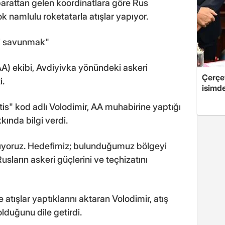
barattan gelen koordinatlara göre Rus
k namlulu roketatarla atışlar yapıyor.
i savunmak"
A) ekibi, Avdiyivka yönündeki askeri
Çerçe
i.
isimd
s" kod adlı Volodimir, AA muhabirine yaptığı
ında bilgi verdi.
ışıyoruz. Hedefimiz; bulunduğumuz bölgeyi
sların askeri güçlerini ve teçhizatını
tışlar yaptıklarını aktaran Volodimir, atış
 olduğunu dile getirdi.