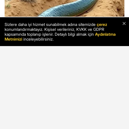
×
Sizlere daha iyi hizmet sunabilmek adına sitemizde
çerez
konumlandırmaktayız. Kişisel verileriniz, KVKK ve GDPR
kapsamında toplanıp işlenir. Detaylı bilgi almak için
Aydınlatma
Metnimizi
inceleyebilirsiniz.